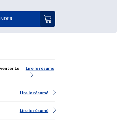
NDER
nventer Le
Lire le résumé
Lire le résumé
rnée peut
conduire
à
des
sur
la
Saône
de
la
ligne
Dijon
Lire le résumé
’admission d’un matériel
à mener, les diﬀérents
ctionnalités assurées ont