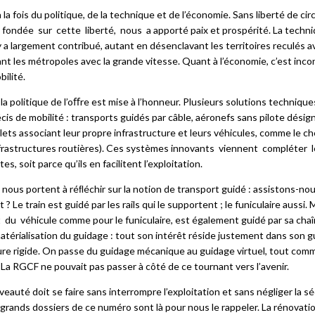
e plus en plus massive des logiques programmées dans les systèmes de 
à la fois du politique, de la technique et de l’économie. Sans liberté de circ
t les logiques câblées à
relayage conservent des domaines de pertinenc
, fondée
sur
cette
liberté,
nous
a apporté paix et prospérité. La techni
ier.
y a largement contribué, autant en désenclavant les territoires reculés a
nt les métropoles avec la grande vitesse. Quant à l’économie, c’est inc
bilité.
a politique de l’oﬀre est mise à l’honneur. Plusieurs solutions technique
is de mobilité : transports guidés par câble, aéronefs sans pilote désig
s associant leur propre infrastructure et leurs véhicules, comme le ch
nfrastructures routières). Ces systèmes innovants
viennent
compléter
, soit parce qu’ils en facilitent l’exploitation.
nous portent à réﬂéchir sur la notion de transport guidé : assistons-no
Le train est guidé par les rails qui le supportent ; le funiculaire aussi. M
t
du
véhicule comme pour le funiculaire, est également guidé par sa chaîn
atérialisation du guidage : tout son intérêt réside justement dans son
ture rigide. On passe du guidage mécanique au guidage virtuel, tout com
r. La RGCF ne pouvait pas passer à côté de ce tournant vers l’avenir.
uveauté doit se faire sans interrompre l’exploitation et sans négliger la s
grands dossiers de ce numéro sont là pour nous le rappeler. La rénovatio