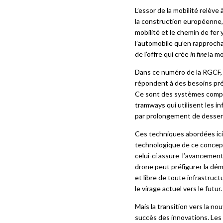
conduit à une utilisation d
L’essor de la mobilité relève 
matériels roulants. Cependan
la construction européenne
abordés dans le présent doss
mobilité et le chemin de fer 
l’automobile qu’en rapprocha
de l’offre qui crée
in fine
la mo
Dans ce numéro de la RGCF, l
répondent à des besoins préc
Ce sont des systèmes complet
tramways qui utilisent les i
par prolongement de dessertes
Ces techniques abordées ici 
technologique de ce concept ? 
celui-ci assure
l’avancemen
drone peut préﬁgurer la dém
et libre de toute infrastruc
le virage actuel vers le futu
Mais la transition vers la no
succès des innovations. Les 