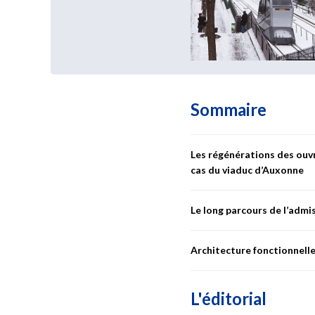
Sommaire
Les régénérations des ouvr
cas du viaduc d’Auxonne
Le long parcours de l’admi
La
régénération
des
ouvrag
phasages
de
travaux
comple
Architecture fonctionnelle
–
Vallorbe
en
est
une
illustr
Ce dossier présente le long 
roulant sur le Réseau Ferré N
L'éditorial
acteurs et les contraintes à
L’évolution des technologies