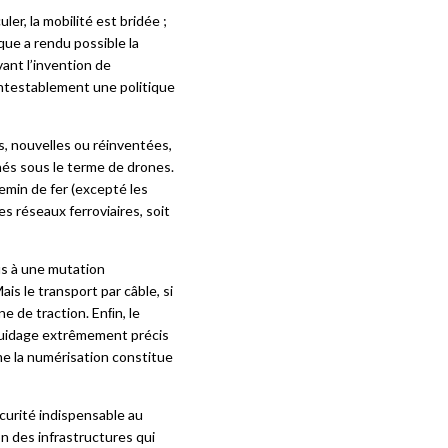
contrôle-commande des
uler, la mobilité est bridée ;
e, tels sont les thèmes
que a rendu possible la
vant l’invention de
ontestablement une politique
s, nouvelles ou réinventées,
nés sous le terme de drones.
emin de fer (excepté les
les réseaux ferroviaires, soit
us à une mutation
ais le transport par câble, si
e de traction. Enﬁn, le
 guidage extrêmement précis
me la numérisation constitue
écurité indispensable au
n des infrastructures qui