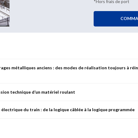
*Hors frais de port
COMMA
ages métalliques anciens : des modes de réalisation toujours à réi
ssion technique d’un matériel roulant
es
métalliques
anciens
tout
en
maintenant
l’exploitation
de
la
ligne
conce
xes
où
l’innovation
est
souvent
nécessaire.
Le
cas
du
viaduc
d’Auxonne
 électrique du train : de la logique câblée à la logique programmée
ation
caractéristique.
processus, régi par des réglementations européennes et nationales, de l
ational en vue de son exploitation commerciale. Il détaille les activités 
 respecter.
, la nécessaire réduction de l’encombrement, le nombre croissant de
fon