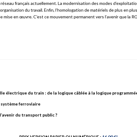
 réseau français actuellement. La modernisation des modes d’exploitati
rganisation du travail. Enﬁn, l’homologation de matériels de plus en pl
s de mise en œuvre. C’est ce mouvement permanent vers l’avenir que la RG
lle
électrique du train :
de la logique câblée
à la logique programmé
 système ferroviaire
l’avenir
du transport public ?
PRIX VERSION PAPIER OU NUMÉRIQUE :
16.00 €*