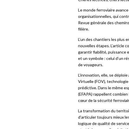
fonctionnement sur la durée 
quarantaine de sites et mont
Le monde ferroviaire avance 
organisationnelles, qui contr
Revue générale des chemins d
filière.
L’un des chantiers les plus 
nouvelles étapes. L’article 
garantir fiabilité, puissanc
et un symbole : celui d’un r
de voyageurs.
L’innovation, elle, se déploi
Virtuelle (FOV), technologi
prédictive. Dans le même esp
(EFAPA) rappellent combien l
cœur de la sécurité ferroviair
La transformation du territoir
d’articuler toujours mieux 
logique de qualité de service