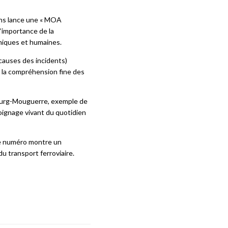
ns lance une « MOA
l’importance de la
niques et humaines.
causes des incidents)
t la compréhension fine des
ourg
-Mouguerre, exemple de
moignage vivant du quotidien
ce numéro montre un
u transport ferroviaire.