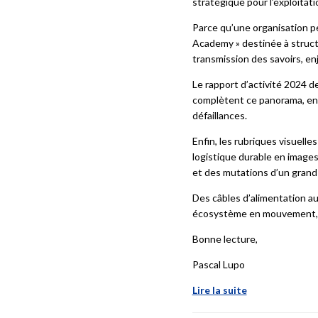
stratégique pour l’exploitati
Parce qu’une organisation 
Academy » destinée à structur
transmission des savoirs, e
Le rapport d’activité 2024 d
complètent ce panorama, en é
défaillances.
Enfin, les rubriques visuelle
logistique durable en images
et des mutations d’un grand 
Des câbles d’alimentation a
écosystème en mouvement, où 
Bonne lecture,
Pascal Lupo
Lire la suite