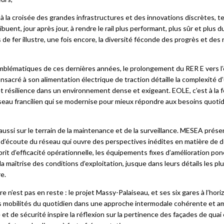
de vie de l’ouvrage.
re ses premiers résultats positifs.
à la croisée des grandes infrastructures et des innovations discrètes, 
ibuent, jour après jour, à rendre le rail plus performant, plus sûr et plus 
e fer illustre, une fois encore, la diversité féconde des progrès et des 
emblématiques de ces dernières années, le prolongement du RER E vers l’
consacré à son alimentation électrique de traction détaille la complexité
e et résilience dans un environnement dense et exigeant. EOLE, c’est à la
éseau francilien qui se modernise pour mieux répondre aux besoins quotid
e aussi sur le terrain de la maintenance et de la surveillance. MESEA prés
e d’écoute du réseau qui ouvre des perspectives inédites en matière de
rit d’efficacité opérationnelle, les équipements fixes d’amélioration pon
a maîtrise des conditions d’exploitation, jusque dans leurs détails les p
e.
e n’est pas en reste : le projet Massy-Palaiseau, et ses six gares à l’horiz
les mobilités du quotidien dans une approche intermodale cohérente et 
 et de sécurité inspire la réflexion sur la pertinence des façades de qua