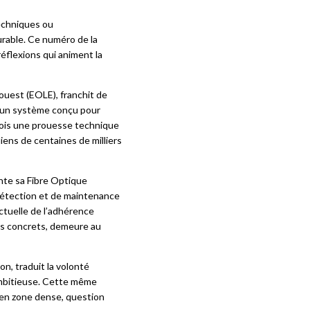
techniques ou
durable. Ce numéro de la
réflexions qui animent la
ouest (EOLE), franchit de
 d’un système conçu pour
 fois une prouesse technique
iens de centaines de milliers
ente sa Fibre Optique
 détection et de maintenance
ctuelle de l’adhérence
lus concrets, demeure au
on, traduit la volonté
ambitieuse. Cette même
i en zone dense, question