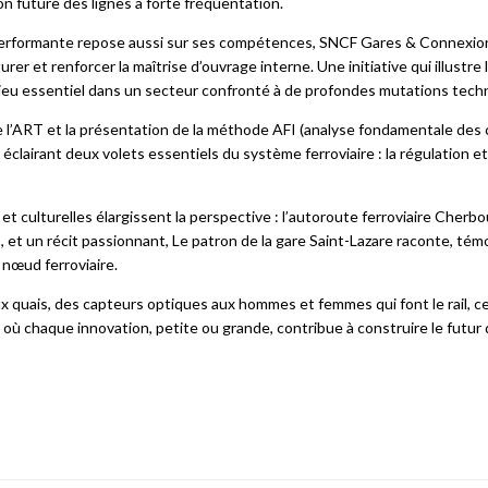
on future des lignes à forte fréquentation.
performante repose aussi sur ses compétences, SNCF Gares & Connexio
er et renforcer la maîtrise d’ouvrage interne. Une initiative qui illustre 
njeu essentiel dans un secteur confronté à de profondes mutations tech
e l’ART et la présentation de la méthode AFI (analyse fondamentale des 
clairant deux volets essentiels du système ferroviaire : la régulation e
s et
culturelles élargissent la perspective : l’autoroute ferroviaire Cherb
, et un récit passionnant, Le patron de la gare Saint-Lazare raconte, té
nœud ferroviaire.
ux quais, des capteurs optiques aux hommes et femmes qui font le rail, 
chaque innovation, petite ou grande, contribue à construire le futur d