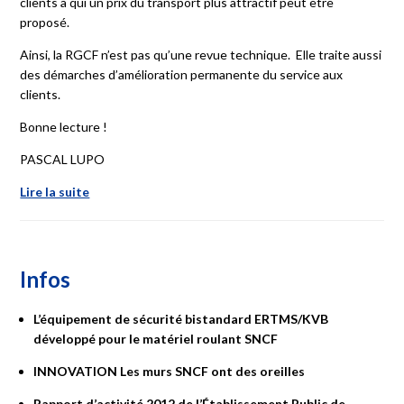
clients à qui un prix du transport plus attractif peut être
proposé.
Ainsi, la RGCF n’est pas qu’une revue technique.
Elle
traite aussi
des démarches d’amélioration permanente du service aux
clients.
Bonne lecture !
PASCAL LUPO
Lire la suite
Infos
L’équipement
de
sécurité
bistandard
ERTMS/KVB
développé
pour
le
matériel
roulant
SNCF
INNOVATION
Les
murs
SNCF
ont
des
oreilles
Rapport
d’activité
2012
de
l’Établissement
Public
de