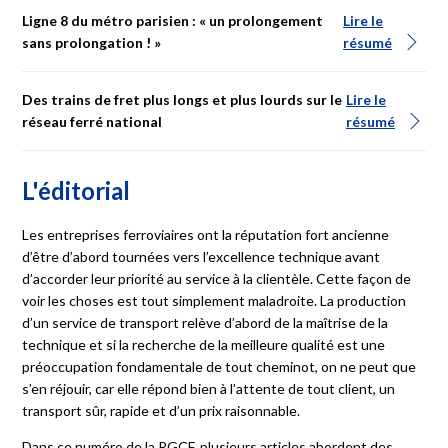
Ligne 8 du métro parisien : « un prolongement
Lire le
sans prolongation ! »
résumé
Pour renforcer la maintenance préventive des essieux des
rames TGV, la SNCF a maintenant recours
à
l’analyse
vibro-
acoustique
de
certains
défauts
qui
peuvent
apparaître
dans
les
Des trains de fret plus longs et plus lourds sur le
Lire le
roulements
de
boîtes
d’essieux.
réseau ferré national
résumé
Sur
la
ligne
8,
la
prolongation
du
temps
de
parcours
induit
par
le
prolongement
de
Créteil
–
Préfecture
à Créteil
–
Pointe
du
Lac,
intervenu
en
octobre
2011,
a
pu
être
gommée
grâce
à
L'éditorial
l’optimisation
de
la
vitesse des
trains
sur
plusieurs
dizaines
Ce dossier montre comment un progrès de la performance
d’interstations,
le
fruit
d’un
travail
minutieux
réalisé
sans
impact
économique des trains de fret a pu être obtenu avec un
Les entreprises ferroviaires ont la réputation fort ancienne
majeur
sur l’exploitation.
minimum d’investissement.
d’être d’abord tournées vers l’excellence technique avant
d’accorder leur priorité au service à la clientèle. Cette façon de
voir les choses est tout simplement maladroite. La production
d’un service de transport relève d’abord de la maîtrise de la
technique et si la recherche de la meilleure qualité est une
préoccupation fondamentale de tout cheminot, on ne peut que
s’en réjouir, car elle répond bien à l’attente de tout client, un
transport sûr, rapide et d’un prix raisonnable.
Dans ce numéro de la RGCF, plusieurs articles abordent des